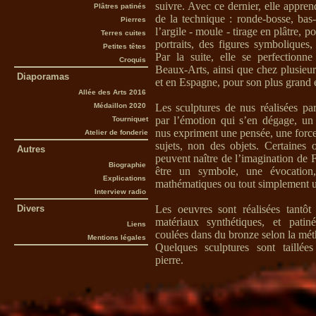
suivre. Avec ce dernier, elle appren
Plâtres patinés
de la technique : ronde-bosse, bas-r
Pierres
l’argile - moule - tirage en plâtre, po
Terres cuites
portraits, des figures symboliques,
Petites têtes
Par la suite, elle se perfectionne
Croquis
Beaux-Arts, ainsi que chez plusieur
Diaporamas
et en Espagne, pour son plus grand 
Allée des Arts 2016
Médaillon 2020
Les sculptures de nus réalisées par
par l’émotion qui s’en dégage, un
Tourniquet
nus expriment une pensée, une force 
Atelier de fonderie
sujets, non des objets. Certaines o
Autres
peuvent naître de l’imagination de F
Biographie
être un symbole, une évocation
Explications
mathématiques ou tout simplement u
Interview radio
Divers
Les oeuvres sont réalisées tantôt
matériaux synthétiques, et patiné
Liens
coulées dans du bronze selon la mét
Mentions légales
Quelques sculptures sont taillée
pierre.